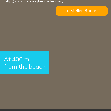
http://www.campingbeausoleil.com/
erstellen Route
At 400 m
from the beach