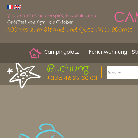
Vos vacances au Camping Beausoleildeux
Geöffnet von April bis Oktober
400mts zum Strand und Geschäfte 200mts
Campingplatz
Ferienwohnung
St
Buchung
+33 5 46 22 30 03