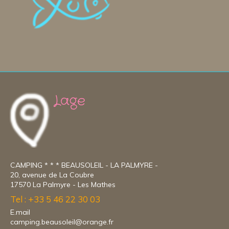
Lage
CAMPING * * * BEAUSOLEIL - LA PALMYRE -
20, avenue de La Coubre
17570 La Palmyre - Les Mathes
Tel : +33 5 46 22 30 03
E.mail
camping.beausoleil@orange.fr