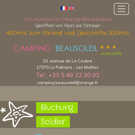
Vos vacances au Camping Beausoleildeux
Geöffnet von April bis Oktober
400mts zum Strand und Geschäfte 200mts
20, avenue de La Coubre
17570 La Palmyre - Les Mathes
Tel : +33 5 46 22 30 03
camping.beausoleil@orange.fr
Buchung
Solder