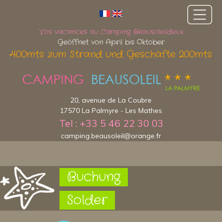
Vos vacances au Camping Beausoleildeux
Geöffnet von April bis Oktober
400mts zum Strand und Geschäfte 200mts
20, avenue de La Coubre
17570 La Palmyre - Les Mathes
Tel : +33 5 46 22 30 03
camping.beausoleil@orange.fr
Buchung
Solder