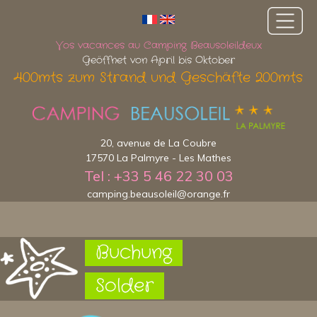
Vos vacances au Camping Beausoleildeux
Geöffnet von April bis Oktober
400mts zum Strand und Geschäfte 200mts
20, avenue de La Coubre
17570 La Palmyre - Les Mathes
Tel : +33 5 46 22 30 03
camping.beausoleil@orange.fr
Buchung
Solder