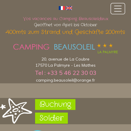
Vos vacances au Camping Beausoleildeux
Geöffnet von April bis Oktober
400mts zum Strand und Geschäfte 200mts
20, avenue de La Coubre
17570 La Palmyre - Les Mathes
Tel : +33 5 46 22 30 03
camping.beausoleil@orange.fr
Buchung
Solder