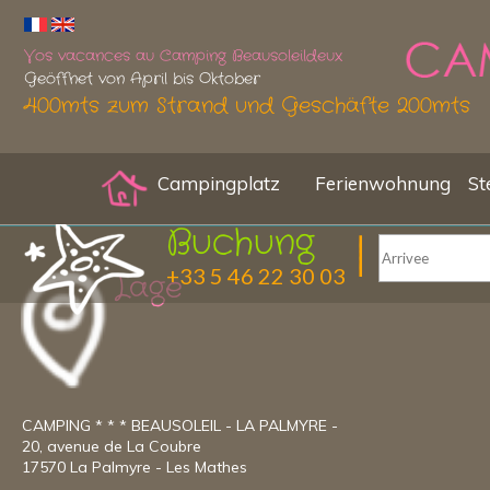
Vos vacances au Camping Beausoleildeux
Geöffnet von April bis Oktober
400mts zum Strand und Geschäfte 200mts
Campingplatz
Ferienwohnung
St
Buchung
+33 5 46 22 30 03
Lage
CAMPING * * * BEAUSOLEIL - LA PALMYRE -
20, avenue de La Coubre
17570 La Palmyre - Les Mathes