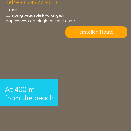
Tel : +33 5 46 22 30 03
E.mail
camping.beausoleil@orange.fr
http://www.campingbeausoleil.com/
erstellen Route
At 400 m
from the beach