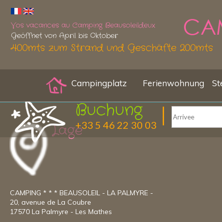
Vos vacances au Camping Beausoleildeux
Geöffnet von April bis Oktober
400mts zum Strand und Geschäfte 200mts
Campingplatz
Ferienwohnung
St
Buchung
+33 5 46 22 30 03
Lage
CAMPING * * * BEAUSOLEIL - LA PALMYRE -
20, avenue de La Coubre
17570 La Palmyre - Les Mathes