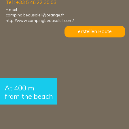
Tel : +33 5 46 22 30 03
E.mail
camping.beausoleil@orange.fr
http://www.campingbeausoleil.com/
erstellen Route
At 400 m
from the beach